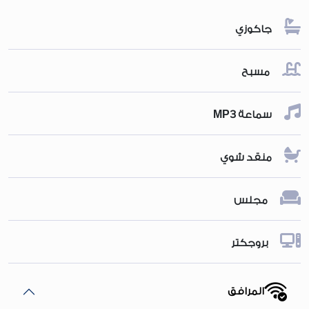
جاكوزي
مسبح
سماعة MP3
منقد شوي
مجلس
بروجكتر
المرافق